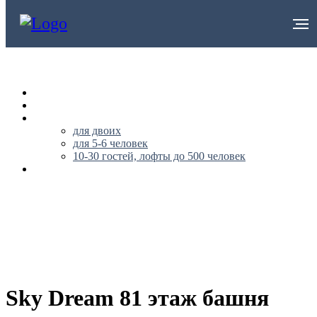
НА ГЛАВНУЮ
О НАС
АПАРТАМЕНТЫ
для двоих
для 5-6 человек
10-30 гостей, лофты до 500 человек
ПУБЛИЧНАЯ ОФЕРТА
+79296562170
Sky Dream 81 этаж башня