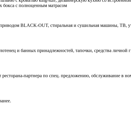
льню с кроватью king-size, дизайнерскую кухню со встроенной 
ых бокса с полноценным матрасом
роприводом BLACK-OUT, стиральная и сушильная машины, ТВ, ут
олотенец и банных принадлежностей, тапочки, средства личной
от ресторана-партнера по спец. предложению, обслуживание в н
ранее.