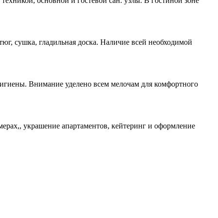
техникой, основной и гостевой сан. узлы. В гостиной зоне
юг, сушка, гладильная доска. Наличие всей необходимой
 гигиены. Внимание уделено всем мелочам для комфортного
омерах,, украшение апартаментов, кейтеринг и оформление