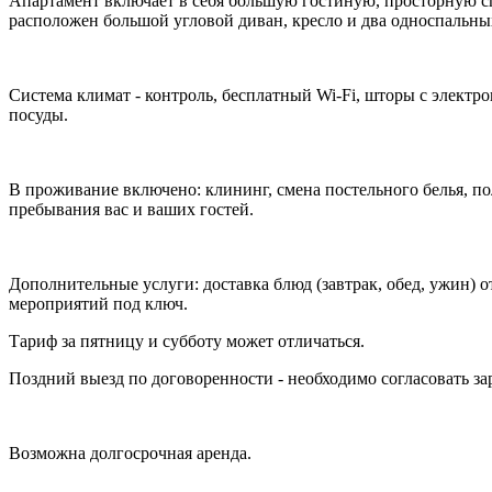
Апартамент включает в себя большую гостиную, просторную спа
расположен большой угловой диван, кресло и два односпальн
Система климат - контроль, бесплатный Wi-Fi, шторы с элект
посуды.
В проживание включено: клининг, смена постельного белья, п
пребывания вас и ваших гостей.
Дополнительные услуги: доставка блюд (завтрак, обед, ужин) 
мероприятий под ключ.
Тариф за пятницу и субботу может отличаться.
Поздний выезд по договоренности - необходимо согласовать за
Возможна долгосрочная аренда.