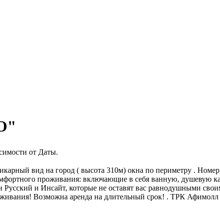
О"
исимости от Даты.
 шикарный вид на город ( высота 310м) окна по периметру . Но
комфортного проживания: включающие в себя ванную, душевую ка
н Русский и Инсайт, которые не оставят вас равнодушными сво
роживания! Возможна аренда на длительный срок! . ТРК Афимол