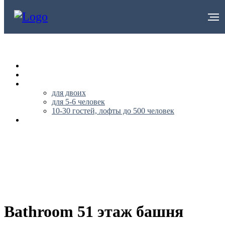
НА ГЛАВНУЮ
О НАС
АПАРТАМЕНТЫ
для двоих
для 5-6 человек
10-30 гостей, лофты до 500 человек
ПУБЛИЧНАЯ ОФЕРТА
+79296562170
Bathroom 51 этаж башня