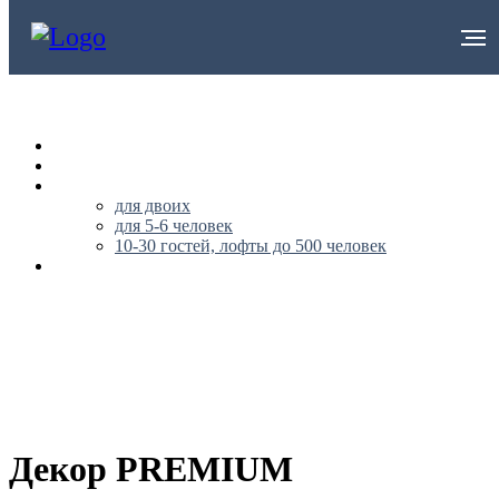
НА ГЛАВНУЮ
О НАС
АПАРТАМЕНТЫ
для двоих
для 5-6 человек
10-30 гостей, лофты до 500 человек
ПУБЛИЧНАЯ ОФЕРТА
+79296562170
Декор PREMIUM