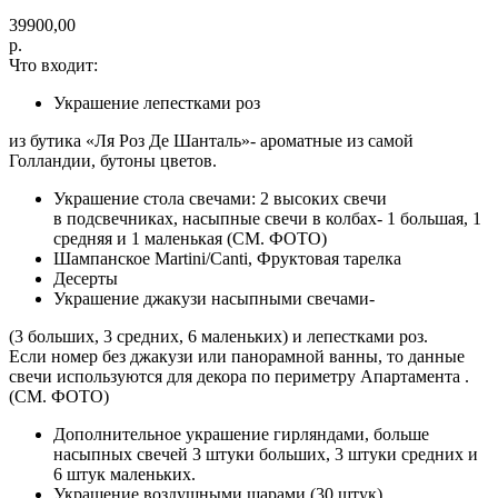
39900,00
р.
Что входит:
Украшение лепестками роз
из бутика «Ля Роз Де Шанталь»- ароматные из самой
Голландии, бутоны цветов.
Украшение стола свечами: 2 высоких свечи
в подсвечниках, насыпные свечи в колбах- 1 большая, 1
средняя и 1 маленькая (СМ. ФОТО)
Шампанское Martini/Canti, Фруктовая тарелка
Десерты
Украшение джакузи насыпными свечами-
(3 больших, 3 средних, 6 маленьких) и лепестками роз.
Если номер без джакузи или панорамной ванны, то данные
свечи используются для декора по периметру Апартамента .
(СМ. ФОТО)
Дополнительное украшение гирляндами, больше
насыпных свечей 3 штуки больших, 3 штуки средних и
6 штук маленьких.
Украшение воздушными шарами (30 штук)